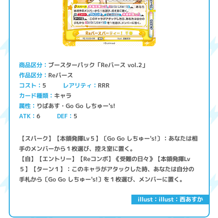
ブースターパック「Reバース vol.2」
商品区分
Reバース
作品区分
コスト
レアリティ
RRR
5
キャラ
カード種類
りばあす・Go Go しちゅー's!
属性
ATK
6
5
DEF
【スパーク】【本領発揮Lv５】〔Go Go しちゅー's!〕：あなたは相
手のメンバーから１枚選び、控え室に置く。
【自】【エントリー】【Reコンボ】《受難の日々》【本領発揮Lv
５】【ターン１】：このキャラがアタックした時、あなたは自分の
手札から〔Go Go しちゅー's!〕を１枚選び、メンバーに置く。
illust：illust：西あすか