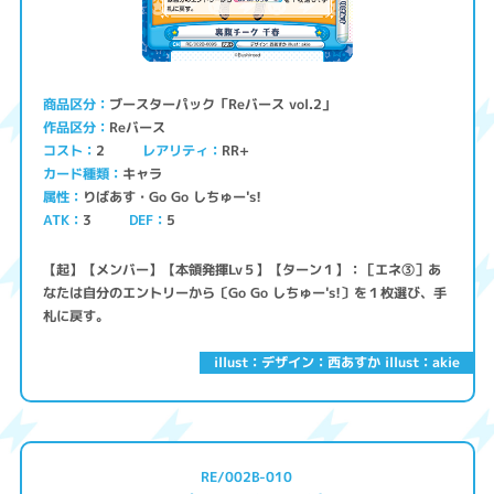
ブースターパック「Reバース vol.2」
商品区分
Reバース
作品区分
コスト
レアリティ
RR+
2
キャラ
カード種類
りばあす・Go Go しちゅー's!
属性
ATK
3
5
DEF
【起】【メンバー】【本領発揮Lv５】【ターン１】：［エネ③］あ
なたは自分のエントリーから〔Go Go しちゅー's!〕を１枚選び、手
札に戻す。
illust：デザイン：西あすか illust：akie
RE/002B-010