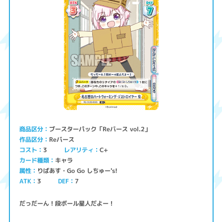
ブースターパック「Reバース vol.2」
商品区分
Reバース
作品区分
コスト
レアリティ
C+
3
キャラ
カード種類
りばあす・Go Go しちゅー's!
属性
ATK
3
7
DEF
だっだーん！段ボール星人だよー！