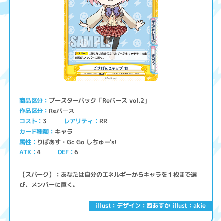
ブースターパック「Reバース vol.2」
商品区分
Reバース
作品区分
コスト
レアリティ
RR
3
キャラ
カード種類
りばあす・Go Go しちゅー's!
属性
ATK
4
6
DEF
【スパーク】：あなたは自分のエネルギーからキャラを１枚まで選
び、メンバーに置く。
illust：デザイン：西あすか illust：akie