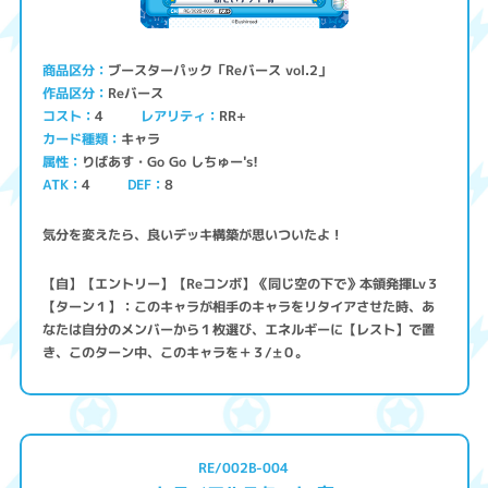
ブースターパック「Reバース vol.2」
商品区分
Reバース
作品区分
コスト
レアリティ
RR+
4
キャラ
カード種類
りばあす・Go Go しちゅー's!
属性
ATK
4
8
DEF
気分を変えたら、良いデッキ構築が思いついたよ！
【自】【エントリー】【Reコンボ】《同じ空の下で》本領発揮Lv３
【ターン１】：このキャラが相手のキャラをリタイアさせた時、あ
なたは自分のメンバーから１枚選び、エネルギーに【レスト】で置
き、このターン中、このキャラを＋３/±０。
RE/002B-004