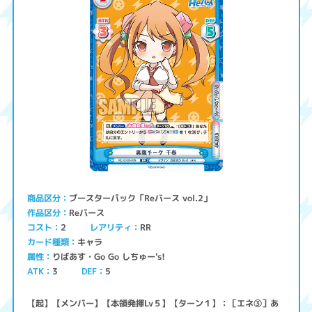
ブースターパック「Reバース vol.2」
商品区分
Reバース
作品区分
コスト
レアリティ
RR
2
キャラ
カード種類
りばあす・Go Go しちゅー's!
属性
ATK
3
5
DEF
【起】【メンバー】【本領発揮Lv５】【ターン１】：［エネ③］あ