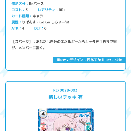
Reバース
作品区分
コスト
レアリティ
RR+
3
キャラ
カード種類
りばあす・Go Go しちゅー's!
属性
ATK
4
6
DEF
【スパーク】：あなたは自分のエネルギーからキャラを１枚まで選
び、メンバーに置く。
illust：デザイン：西あすか illust：akie
RE/002B-003
新しいデッキ 有