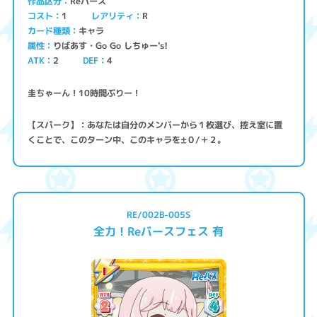
Reバース
作品区分
コスト
レアリティ
1
R
キャラ
カード種類
りばあす・Go Go しちゅー's!
属性
ATK
2
4
DEF
圭ちゃーん！10時間ぶりー！
【スパーク】：あなたは自分のメンバーから１枚選び、控え室に置
くことで、このターン中、このキャラを±０/＋２。
RE/002B-005S
全力！Reバースフェス 有