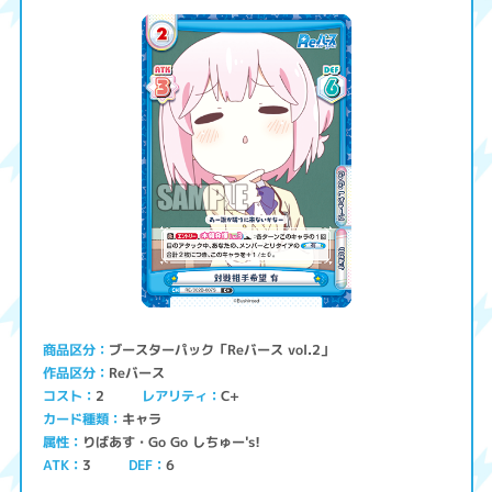
ブースターパック「Reバース vol.2」
商品区分
Reバース
作品区分
コスト
レアリティ
C+
2
キャラ
カード種類
りばあす・Go Go しちゅー's!
属性
ATK
3
6
DEF