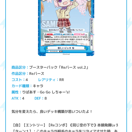
ブースターパック「Reバース vol.2」
商品区分
Reバース
作品区分
コスト
レアリティ
RR
4
キャラ
カード種類
りばあす・Go Go しちゅー's!
属性
ATK
4
8
DEF
気分を変えたら、良いデッキ構築が思いついたよ！
【自】【エントリー】【Reコンボ】《同じ空の下で》本領発揮Lv３
【ターン１】：このキャラが相手のキャラをリタイアさせた時、あ