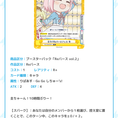
ブースターパック「Reバース vol.2」
商品区分
Reバース
作品区分
コスト
レアリティ
R+
1
キャラ
カード種類
りばあす・Go Go しちゅー's!
属性
ATK
2
4
DEF
圭ちゃーん！10時間ぶりー！
【スパーク】：あなたは自分のメンバーから１枚選び、控え室に置
くことで、このターン中、このキャラを±０/＋２。