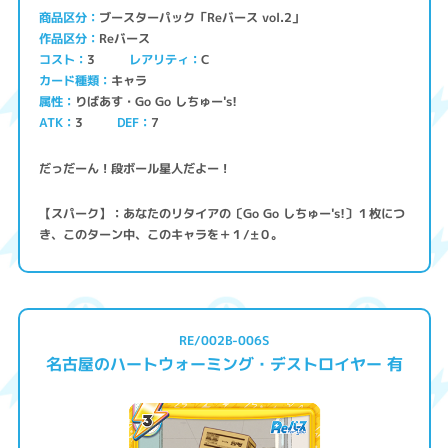
ブースターパック「Reバース vol.2」
商品区分
Reバース
作品区分
コスト
レアリティ
3
C
キャラ
カード種類
りばあす・Go Go しちゅー's!
属性
ATK
3
7
DEF
だっだーん！段ボール星人だよー！
【スパーク】：あなたのリタイアの〔Go Go しちゅー's!〕１枚につ
き、このターン中、このキャラを＋１/±０。
RE/002B-006S
名古屋のハートウォーミング・デストロイヤー 有