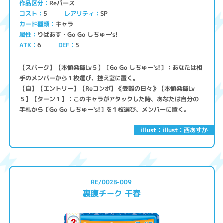
Reバース
作品区分
コスト
レアリティ
SP
5
キャラ
カード種類
りばあす・Go Go しちゅー's!
属性
ATK
6
5
DEF
【スパーク】【本領発揮Lv５】〔Go Go しちゅー's!〕：あなたは相
手のメンバーから１枚選び、控え室に置く。
【自】【エントリー】【Reコンボ】《受難の日々》【本領発揮Lv
５】【ターン１】：このキャラがアタックした時、あなたは自分の
手札から〔Go Go しちゅー's!〕を１枚選び、メンバーに置く。
illust：illust：西あすか
RE/002B-009
裏腹チーク 千春