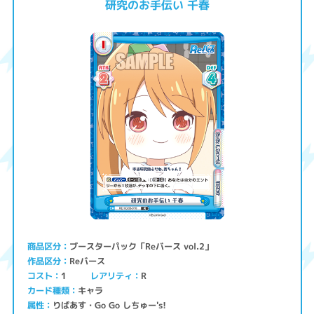
研究のお手伝い 千春
ブースターパック「Reバース vol.2」
商品区分
Reバース
作品区分
コスト
レアリティ
1
R
キャラ
カード種類
りばあす・Go Go しちゅー's!
属性