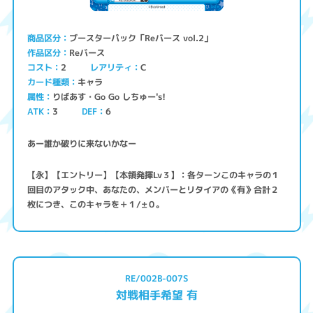
ブースターパック「Reバース vol.2」
商品区分
Reバース
作品区分
コスト
レアリティ
2
C
キャラ
カード種類
りばあす・Go Go しちゅー's!
属性
ATK
3
6
DEF
あー誰か破りに来ないかなー
【永】【エントリー】【本領発揮Lv３】：各ターンこのキャラの１
回目のアタック中、あなたの、メンバーとリタイアの《有》合計２
枚につき、このキャラを＋１/±０。
RE/002B-007S
対戦相手希望 有