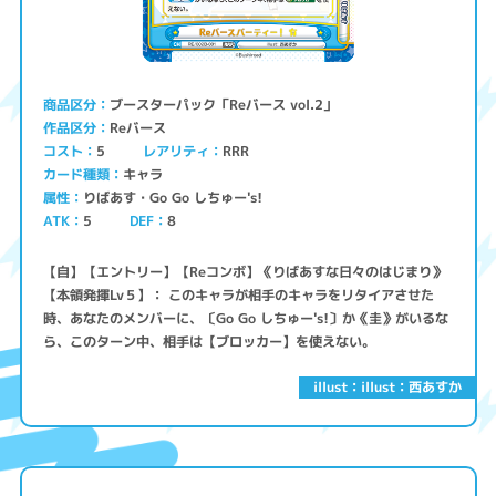
ブースターパック「Reバース vol.2」
商品区分
Reバース
作品区分
コスト
レアリティ
RRR
5
キャラ
カード種類
りばあす・Go Go しちゅー's!
属性
ATK
5
8
DEF
【自】【エントリー】【Reコンボ】《りばあすな日々のはじまり》
【本領発揮Lv５】： このキャラが相手のキャラをリタイアさせた
時、あなたのメンバーに、〔Go Go しちゅー's!〕か《圭》がいるな
ら、このターン中、相手は【ブロッカー】を使えない。
illust：illust：西あすか