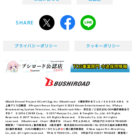
SHARE
プライバシーポリシー
クッキーポリシー
©BanG Dream! Project ©Craft Egg Inc. ©Bushiroad ©異世界かるてっと／ＫＡＤＯＫＡＷＡ ©
上海アリス幻樂団 ©Project Revue Starlight © 2023 Ateam Entertainment Inc. ©Tokyo
Broadcasting System Television, Inc. ©Bushiroad ©Koi・芳文社／ご注文はBLOOM製作委員会で
すか？ © 2016 COVER Corp. © 2017 Manjuu Co.,Ltd. & YongShi Co.,Ltd. All Rights
Reserved. © 2017 Yostar, Inc. All Rights Reserved. © Donuts Co. Ltd. All rights
reserved. ©Bushiroad illust：西あすか illust: やちぇ(D4DJ) ©円谷プロ ©2018 TRIGGER・
雨宮哲／「GRIDMAN」製作委員会 ©長月達平・株式会社KADOKAWA刊／Re:ゼロから始める異世界生
活2製作委員会 ©2020竜騎士07／ひぐらしの
な
く頃に製作委員会 © New Japan Pro-Wrestling
Co.,Ltd. All right reserved. TM & © TOHO CO., LTD. ©円谷プロ ©2021 TRIGGER・雨宮哲／