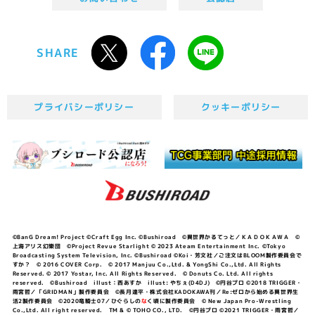
SHARE
プライバシーポリシー
クッキーポリシー
©BanG Dream! Project ©Craft Egg Inc. ©Bushiroad ©異世界かるてっと／ＫＡＤＯＫＡＷＡ ©
上海アリス幻樂団 ©Project Revue Starlight © 2023 Ateam Entertainment Inc. ©Tokyo
Broadcasting System Television, Inc. ©Bushiroad ©Koi・芳文社／ご注文はBLOOM製作委員会で
すか？ © 2016 COVER Corp. © 2017 Manjuu Co.,Ltd. & YongShi Co.,Ltd. All Rights
Reserved. © 2017 Yostar, Inc. All Rights Reserved. © Donuts Co. Ltd. All rights
reserved. ©Bushiroad illust：西あすか illust: やちぇ(D4DJ) ©円谷プロ ©2018 TRIGGER・
雨宮哲／「GRIDMAN」製作委員会 ©長月達平・株式会社KADOKAWA刊／Re:ゼロから始める異世界生
活2製作委員会 ©2020竜騎士07／ひぐらしの
な
く頃に製作委員会 © New Japan Pro-Wrestling
Co.,Ltd. All right reserved. TM & © TOHO CO., LTD. ©円谷プロ ©2021 TRIGGER・雨宮哲／