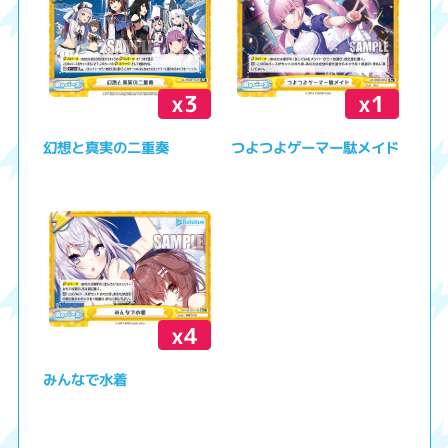
x3
x1
幻想と真実の二重奏
つよつよゲーマー駄メイド
x4
みんなで水着