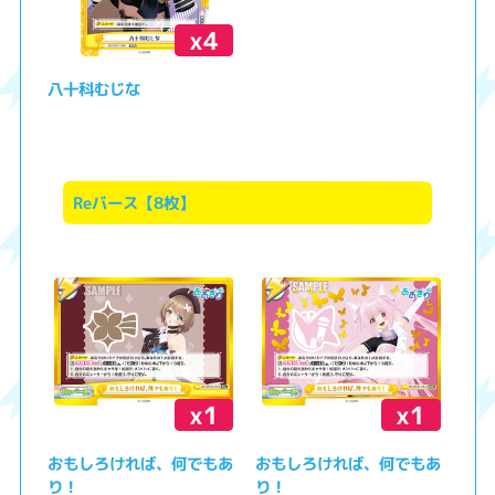
x4
八十科むじな
Reバース【8枚】
x1
x1
おもしろければ、何でもあ
おもしろければ、何でもあ
り！
り！