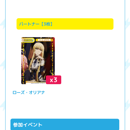
パートナー【3枚】
x3
ローズ・オリアナ
参加イベント