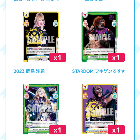
x1
x1
2023 鹿島 沙希
STARDOM フキゲンです★
x1
x1