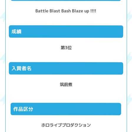
Battle Blast Bash Blaze up !!!!
成績
第3位
入賞者名
筑前煮
作品区分
ホロライブプロダクション