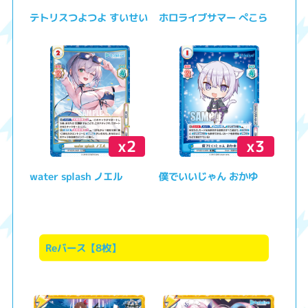
テトリスつよつよ すいせい
ホロライブサマー ぺこら
x2
x3
water splash ノエル
僕でいいじゃん おかゆ
Reバース【8枚】