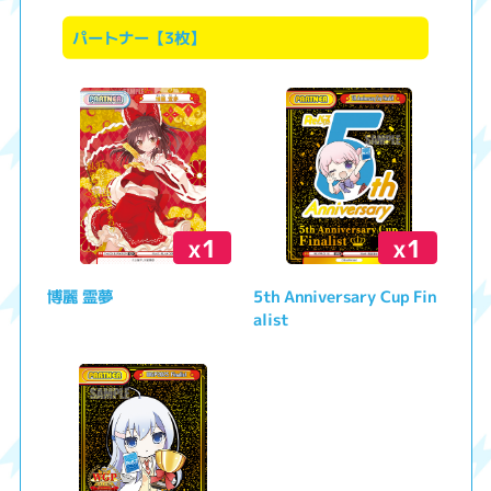
パートナー【3枚】
x1
x1
博麗 霊夢
5th Anniversary Cup Fin
alist