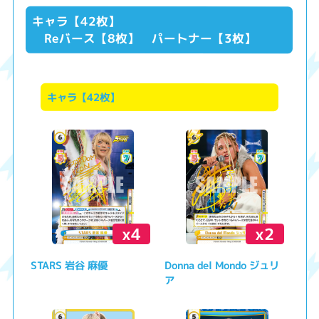
キャラ【42枚】
Reバース【8枚】 パートナー【3枚】
キャラ【42枚】
x4
x2
STARS 岩谷 麻優
Donna del Mondo ジュリ
ア