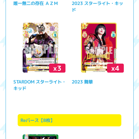
唯一無二の存在 ＡＺＭ
2023 スターライト・キッ
ド
x3
x4
STARDOM スターライト・
2023 舞華
キッド
Reバース【8枚】