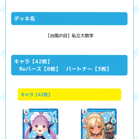
デッキ名
【台風の目】私立大数学
キャラ【42枚】
Reバース【8枚】 パートナー【3枚】
キャラ【42枚】