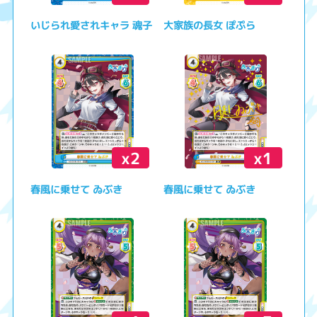
いじられ愛されキャラ 魂子
大家族の長女 ぽぷら
x2
x1
春風に乗せて ゐぶき
春風に乗せて ゐぶき