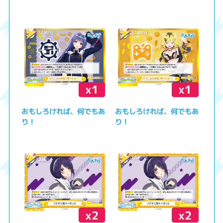
x1
x1
おもしろければ、何でもあ
おもしろければ、何でもあ
り！
り！
x2
x2