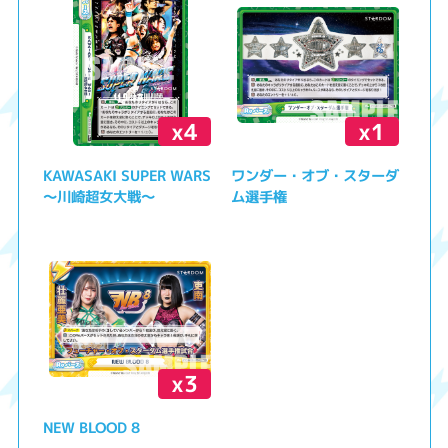
x4
x1
KAWASAKI SUPER WARS
ワンダー・オブ・スターダ
～川崎超女大戦～
ム選手権
x3
NEW BLOOD 8