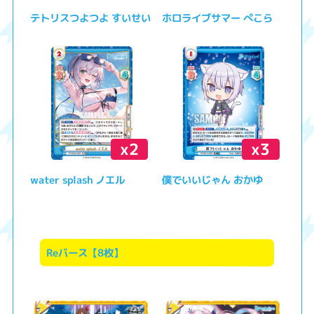
テトリスつよつよ すいせい
ホロライブサマー ぺこら
x2
x3
water splash ノエル
僕でいいじゃん おかゆ
Reバース【8枚】