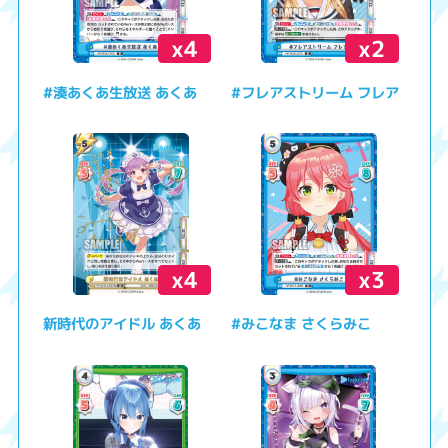
x4
x2
#湊あくあ生放送 あくあ
#フレアストリーム フレア
x4
x3
新時代のアイドル あくあ
#みこなま さくらみこ