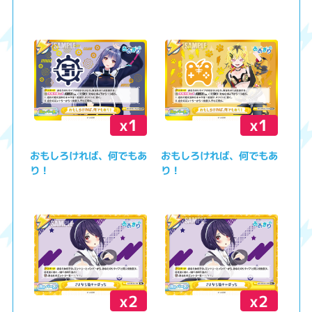
x1
x1
おもしろければ、何でもあ
おもしろければ、何でもあ
り！
り！
x2
x2