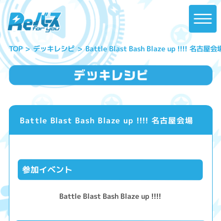
Battle Blast Bash Blaze up !!!! 名古屋会
デッキレシピ
TOP
Battle Blast Bash Blaze up !!!! 名古屋会場
参加イベント
Battle Blast Bash Blaze up !!!!