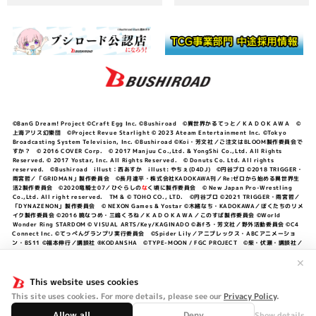
©BanG Dream! Project ©Craft Egg Inc. ©Bushiroad ©異世界かるてっと／ＫＡＤＯＫＡＷＡ ©
上海アリス幻樂団 ©Project Revue Starlight © 2023 Ateam Entertainment Inc. ©Tokyo
Broadcasting System Television, Inc. ©Bushiroad ©Koi・芳文社／ご注文はBLOOM製作委員会で
すか？ © 2016 COVER Corp. © 2017 Manjuu Co.,Ltd. & YongShi Co.,Ltd. All Rights
Reserved. © 2017 Yostar, Inc. All Rights Reserved. © Donuts Co. Ltd. All rights
reserved. ©Bushiroad illust：西あすか illust: やちぇ(D4DJ) ©円谷プロ ©2018 TRIGGER・
雨宮哲／「GRIDMAN」製作委員会 ©長月達平・株式会社KADOKAWA刊／Re:ゼロから始める異世界生
活2製作委員会 ©2020竜騎士07／ひぐらしの
な
く頃に製作委員会 © New Japan Pro-Wrestling
Co.,Ltd. All right reserved. TM & © TOHO CO., LTD. ©円谷プロ ©2021 TRIGGER・雨宮哲／
「DYNAZENON」製作委員会 © NEXON Games & Yostar ©木緒なち・KADOKAWA／ぼくたちのリメ
イク製作委員会 ©2016 暁なつめ・三嶋くろね／ＫＡＤＯＫＡＷＡ／このすば製作委員会 ©World
Wonder Ring STARDOM © VISUAL ARTS/Key/KAGINADO ©あfろ・芳文社／野外活動委員会 ©C4
Connect Inc. ©てっぺんグランプリ実行委員会 ©Spider Lily／アニプレックス・ABCアニメーショ
ン・BS11 ©福本伸行／講談社 ®KODANSHA ©TYPE-MOON / FGC PROJECT ©柴・伏瀬・講談社／
転スラ日記製作委員会 ®KODANSHA ©2023 暁なつめ・三嶋くろね／KADOKAWA／このすば爆焔製作
✕
委員会 ©Bandai Namco Entertainment Inc. / PROJECT U149 ©Bandai Namco
Entertainment Inc. ©硬梨菜・不二涼介・講談社／「シャングリラ・フロンティア」製作委員会・MBS
This website uses cookies
©中村力斗・野澤ゆき子／集英社・君のことが大大大大大好きな製作委員会 ©IIS-P／ぽんのみち製作委
員会 ©円谷プロ ©2023 TRIGGER・雨宮哲／「劇場版グリッドマンユニバース」製作委員会 © NEXON
This site uses cookies. For more details, please see our
Privacy Policy
.
Games／アビドス商店街 ©プロジェクトラブライブ！蓮ノ空女学院スクールアイドルクラブ ©「勇気爆
発バーンブレイバーン」製作委員会
Allow all
Deny
Show details