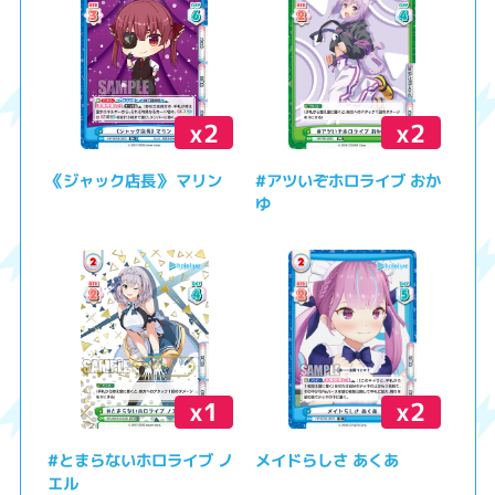
x2
x2
《ジャック店長》 マリン
#アツいぞホロライブ おか
ゆ
x1
x2
#とまらないホロライブ ノ
メイドらしさ あくあ
エル