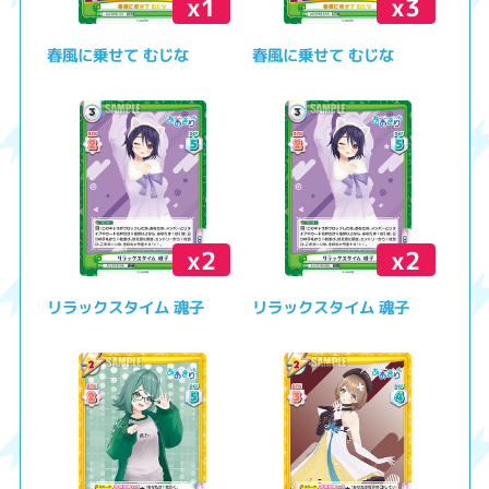
x1
x3
春風に乗せて むじな
春風に乗せて むじな
x2
x2
リラックスタイム 魂子
リラックスタイム 魂子