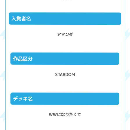
入賞者名
アマンダ
作品区分
STARDOM
デッキ名
WWになりたくて