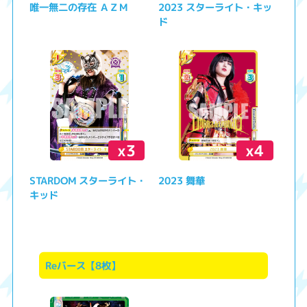
唯一無二の存在 ＡＺＭ
2023 スターライト・キッ
ド
x3
x4
STARDOM スターライト・
2023 舞華
キッド
Reバース【8枚】