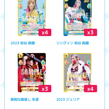
x4
x3
2023 岩谷 麻優
リングイン 岩谷 麻優
x3
x4
真剣な眼差し 朱里
2023 ジュリア