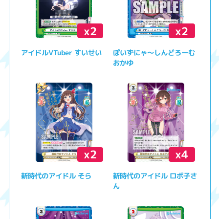
x2
x2
アイドルVTuber すいせい
ぽいずにゃ～しんどろーむ
おかゆ
x2
x4
新時代のアイドル そら
新時代のアイドル ロボ子さ
ん