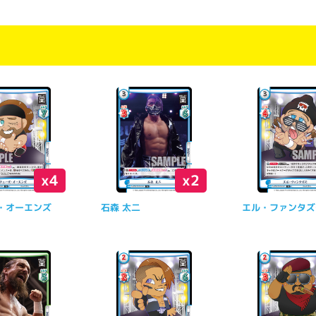
x4
x2
・オーエンズ
石森 太二
エル・ファンタズ