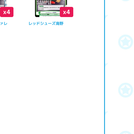
x4
x4
ァレ
レッドシューズ海野