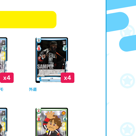
x4
x4
モ
外道