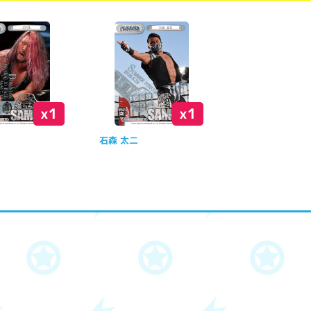
x1
x1
石森 太二