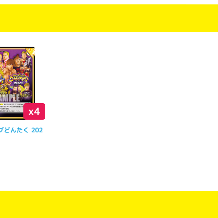
】
x4
どんたく 202
枚】