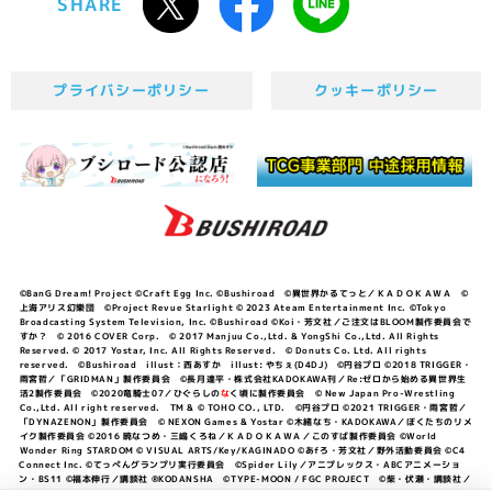
SHARE
プライバシーポリシー
クッキーポリシー
©BanG Dream! Project ©Craft Egg Inc. ©Bushiroad ©異世界かるてっと／ＫＡＤＯＫＡＷＡ ©
上海アリス幻樂団 ©Project Revue Starlight © 2023 Ateam Entertainment Inc. ©Tokyo
Broadcasting System Television, Inc. ©Bushiroad ©Koi・芳文社／ご注文はBLOOM製作委員会で
すか？ © 2016 COVER Corp. © 2017 Manjuu Co.,Ltd. & YongShi Co.,Ltd. All Rights
Reserved. © 2017 Yostar, Inc. All Rights Reserved. © Donuts Co. Ltd. All rights
reserved. ©Bushiroad illust：西あすか illust: やちぇ(D4DJ) ©円谷プロ ©2018 TRIGGER・
雨宮哲／「GRIDMAN」製作委員会 ©長月達平・株式会社KADOKAWA刊／Re:ゼロから始める異世界生
活2製作委員会 ©2020竜騎士07／ひぐらしの
な
く頃に製作委員会 © New Japan Pro-Wrestling
Co.,Ltd. All right reserved. TM & © TOHO CO., LTD. ©円谷プロ ©2021 TRIGGER・雨宮哲／
「DYNAZENON」製作委員会 © NEXON Games & Yostar ©木緒なち・KADOKAWA／ぼくたちのリメ
イク製作委員会 ©2016 暁なつめ・三嶋くろね／ＫＡＤＯＫＡＷＡ／このすば製作委員会 ©World
Wonder Ring STARDOM © VISUAL ARTS/Key/KAGINADO ©あfろ・芳文社／野外活動委員会 ©C4
Connect Inc. ©てっぺんグランプリ実行委員会 ©Spider Lily／アニプレックス・ABCアニメーショ
ン・BS11 ©福本伸行／講談社 ®KODANSHA ©TYPE-MOON / FGC PROJECT ©柴・伏瀬・講談社／