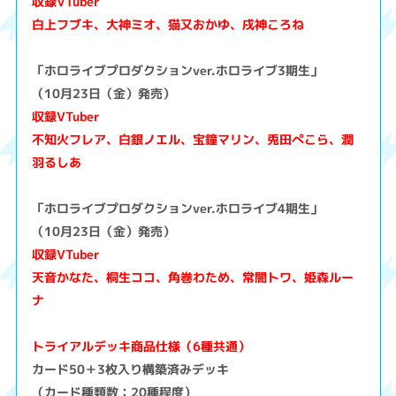
収録VTuber
白上フブキ、大神ミオ、猫又おかゆ、戌神ころね
「ホロライブプロダクションver.ホロライブ3期生」
（10月23日（金）発売）
収録VTuber
不知火フレア、白銀ノエル、宝鐘マリン、兎田ぺこら、潤
羽るしあ
「ホロライブプロダクションver.ホロライブ4期生」
（10月23日（金）発売）
収録VTuber
天音かなた、桐生ココ、角巻わため、常闇トワ、姫森ルー
ナ
トライアルデッキ商品仕様（6種共通）
カード50＋3枚入り構築済みデッキ
（カード種類数：20種程度）