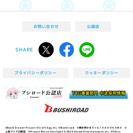
お問い合わせ
公認店
SHARE
プライバシーポリシー
クッキーポリシー
©BanG Dream! Project ©Craft Egg Inc. ©Bushiroad ©異世界かるてっと／ＫＡＤＯＫＡＷＡ ©
上海アリス幻樂団 ©Project Revue Starlight © 2023 Ateam Entertainment Inc. ©Tokyo