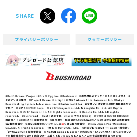
SHARE
プライバシーポリシー
クッキーポリシー
©BanG Dream! Project ©Craft Egg Inc. ©Bushiroad ©異世界かるてっと／ＫＡＤＯＫＡＷＡ ©
上海アリス幻樂団 ©Project Revue Starlight © 2023 Ateam Entertainment Inc. ©Tokyo
Broadcasting System Television, Inc. ©Bushiroad ©Koi・芳文社／ご注文はBLOOM製作委員会で
すか？ © 2016 COVER Corp. © 2017 Manjuu Co.,Ltd. & YongShi Co.,Ltd. All Rights
Reserved. © 2017 Yostar, Inc. All Rights Reserved. © Donuts Co. Ltd. All rights
reserved. ©Bushiroad illust：西あすか illust: やちぇ(D4DJ) ©円谷プロ ©2018 TRIGGER・
雨宮哲／「GRIDMAN」製作委員会 ©長月達平・株式会社KADOKAWA刊／Re:ゼロから始める異世界生
活2製作委員会 ©2020竜騎士07／ひぐらしの
な
く頃に製作委員会 © New Japan Pro-Wrestling
Co.,Ltd. All right reserved. TM & © TOHO CO., LTD. ©円谷プロ ©2021 TRIGGER・雨宮哲／
「DYNAZENON」製作委員会 © NEXON Games & Yostar ©木緒なち・KADOKAWA／ぼくたちのリメ
イク製作委員会 ©2016 暁なつめ・三嶋くろね／ＫＡＤＯＫＡＷＡ／このすば製作委員会 ©World