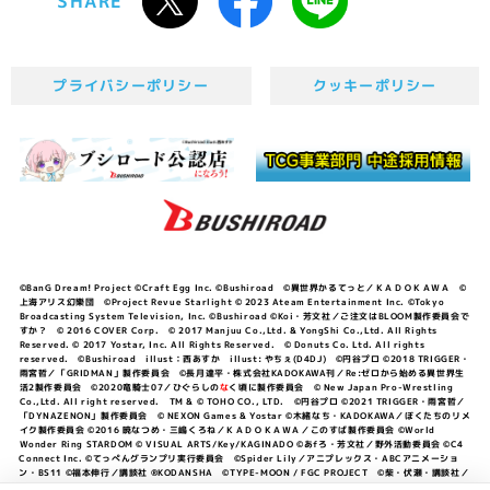
SHARE
プライバシーポリシー
クッキーポリシー
©BanG Dream! Project ©Craft Egg Inc. ©Bushiroad ©異世界かるてっと／ＫＡＤＯＫＡＷＡ ©
上海アリス幻樂団 ©Project Revue Starlight © 2023 Ateam Entertainment Inc. ©Tokyo
Broadcasting System Television, Inc. ©Bushiroad ©Koi・芳文社／ご注文はBLOOM製作委員会で
すか？ © 2016 COVER Corp. © 2017 Manjuu Co.,Ltd. & YongShi Co.,Ltd. All Rights
Reserved. © 2017 Yostar, Inc. All Rights Reserved. © Donuts Co. Ltd. All rights
reserved. ©Bushiroad illust：西あすか illust: やちぇ(D4DJ) ©円谷プロ ©2018 TRIGGER・
雨宮哲／「GRIDMAN」製作委員会 ©長月達平・株式会社KADOKAWA刊／Re:ゼロから始める異世界生
活2製作委員会 ©2020竜騎士07／ひぐらしの
な
く頃に製作委員会 © New Japan Pro-Wrestling
Co.,Ltd. All right reserved. TM & © TOHO CO., LTD. ©円谷プロ ©2021 TRIGGER・雨宮哲／
「DYNAZENON」製作委員会 © NEXON Games & Yostar ©木緒なち・KADOKAWA／ぼくたちのリメ
イク製作委員会 ©2016 暁なつめ・三嶋くろね／ＫＡＤＯＫＡＷＡ／このすば製作委員会 ©World
Wonder Ring STARDOM © VISUAL ARTS/Key/KAGINADO ©あfろ・芳文社／野外活動委員会 ©C4
Connect Inc. ©てっぺんグランプリ実行委員会 ©Spider Lily／アニプレックス・ABCアニメーショ
ン・BS11 ©福本伸行／講談社 ®KODANSHA ©TYPE-MOON / FGC PROJECT ©柴・伏瀬・講談社／
転スラ日記製作委員会 ®KODANSHA ©2023 暁なつめ・三嶋くろね／KADOKAWA／このすば爆焔製作