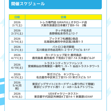
開催スケジュール
日程
会場
2026
トレカ専門店 GIRAFULLオタロード店
2/7(土)
大阪市浪速区日本橋3丁目8-16 2階
2026
タッチ松本店
2/21(土)
長野県松本市巾上12-7
2026
ブックオフ札幌南2条店
3/14(土)
北海道札幌市中央区南2条西1-3
2026
バトロコ金沢駅前
3/21(土)
石川県金沢市此花町3−2 ライブ1ビル Ｂ1Ｆ
2026
カードショップ彩々 鹿児島店
4/11(土)
鹿児島県 鹿児島市 下荒田2丁目7-14 久木留ビル2F
トラストシティカンファレンス
2026
宮城県仙台市青葉区一番町１-９−１ 仙台トラストタワー5
4/18(土)
階
2026
栄ガスビル キングルーム
4/25(土)
名古屋市中区栄三丁目15-33 栄ガスビル ５F
2026
東京ビッグサイト(※カードゲーム祭り内にて開催)
5/4(月
東京ビッグサイト西1・2・4ホール＆アトリウム
祝)
2026
UDXギャラリーネクスト
6/6(土)
東京都千代田区外神田4丁目14-1 秋葉原UDX4F