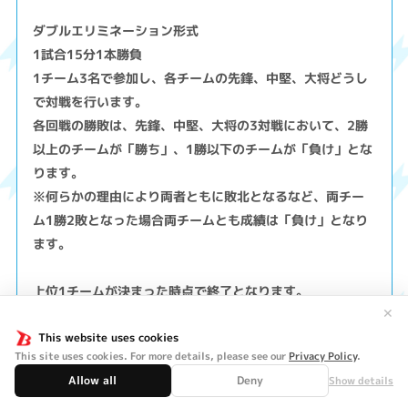
ダブルエリミネーション形式
1試合15分1本勝負
1チーム3名で参加し、各チームの先鋒、中堅、大将どうし
で対戦を行います。
各回戦の勝敗は、先鋒、中堅、大将の3対戦において、2勝
以上のチームが「勝ち」、1勝以下のチームが「負け」とな
ります。
※何らかの理由により両者ともに敗北となるなど、両チー
ム1勝2敗となった場合両チームとも成績は「負け」となり
ます。
上位1チームが決まった時点で終了となります。
※全勝となる1チームを決定できない場合は試合時間を延長
✕
する場合があります。
This website uses cookies
This site uses cookies. For more details, please see our
Privacy Policy
.
※予選ラウンド/決勝ラウンドはございません。
Allow all
Deny
Show details