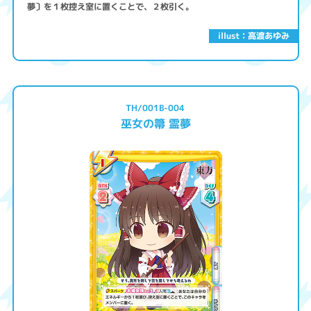
夢〕を１枚控え室に置くことで、２枚引く。
illust：高渡あゆみ
TH/001B-004
巫女の箒 霊夢