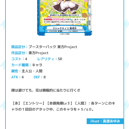
ブースターパック 東方Project
商品区分
東方Project
作品区分
コスト
レアリティ
SR
4
キャラ
カード種類
主人公・人間
属性
ATK
4
8
DEF
弾は避けても、花は積極的に当たりに行くさ
【永】【エントリー】【本領発揮Lv３】〔人間〕：各ターンこのキ
ャラの１回目のアタック中、このキャラを＋５/±０。
illust：高渡あゆみ