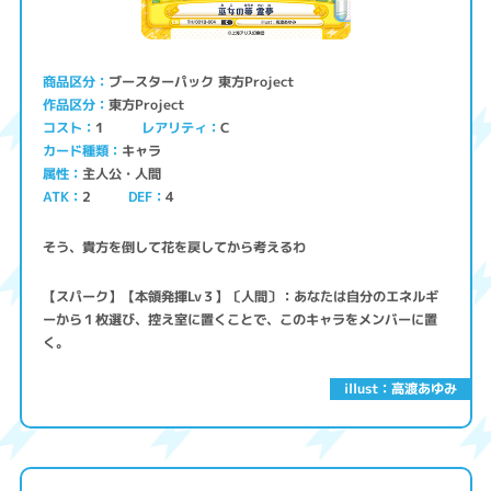
ブースターパック 東方Project
商品区分
東方Project
作品区分
コスト
レアリティ
1
C
キャラ
カード種類
主人公・人間
属性
ATK
2
4
DEF
そう、貴方を倒して花を戻してから考えるわ
【スパーク】【本領発揮Lv３】〔人間〕：あなたは自分のエネルギ
ーから１枚選び、控え室に置くことで、このキャラをメンバーに置
く。
illust：高渡あゆみ