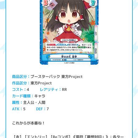
ブースターパック 東方Project
商品区分
東方Project
作品区分
コスト
レアリティ
RR
4
キャラ
カード種類
主人公・人間
属性
ATK
5
7
DEF
これからが本番ね！
【永】【エントリー】【Reコンボ】《霊符「夢想封印」》：各ター