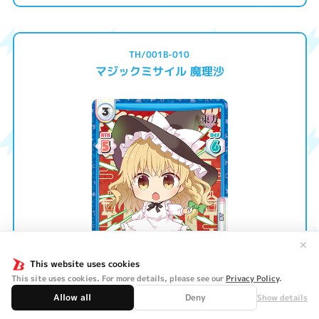
TH/001B-010
マジックミサイル 魔理沙
✕
This website uses cookies
This site uses cookies. For more details, please see our
Privacy Policy
.
Allow all
Deny
Show details
ブースターパック 東方Project
商品区分