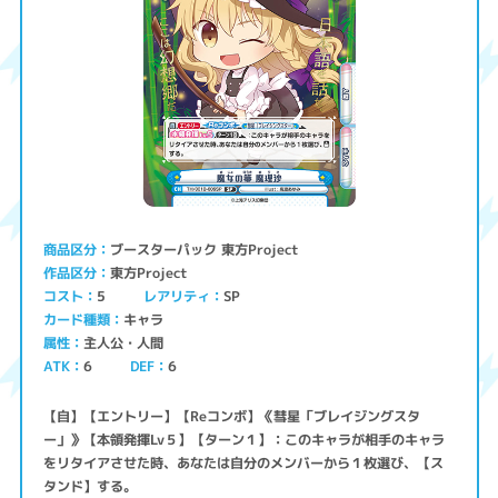
ブースターパック 東方Project
商品区分
東方Project
作品区分
コスト
レアリティ
SP
5
キャラ
カード種類
主人公・人間
属性
ATK
6
6
DEF
【自】【エントリー】【Reコンボ】《彗星「ブレイジングスタ
ー」》【本領発揮Lv５】【ターン１】：このキャラが相手のキャラ
をリタイアさせた時、あなたは自分のメンバーから１枚選び、【ス
タンド】する。