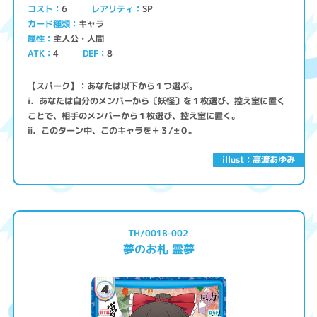
コスト
レアリティ
SP
6
キャラ
カード種類
主人公・人間
属性
ATK
4
8
DEF
【スパーク】：あなたは以下から１つ選ぶ。
ⅰ．あなたは自分のメンバーから〔妖怪〕を１枚選び、控え室に置く
ことで、相手のメンバーから１枚選び、控え室に置く。
ⅱ．このターン中、このキャラを＋３/±０。
illust：高渡あゆみ
TH/001B-002
夢のお札 霊夢