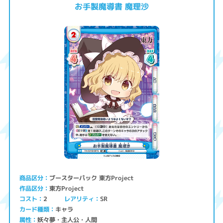
お手製魔導書 魔理沙
ブースターパック 東方Project
商品区分
東方Project
作品区分
コスト
レアリティ
SR
2
キャラ
カード種類
妖々夢・主人公・人間
属性