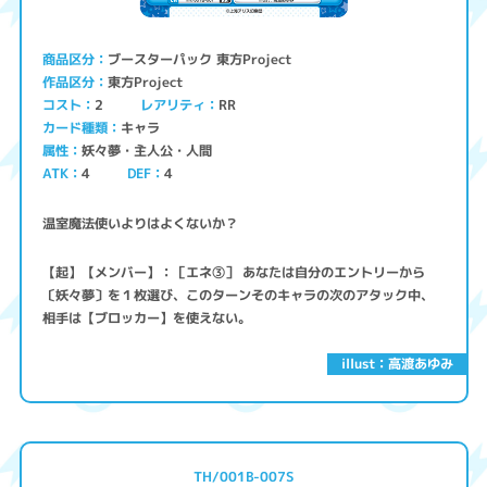
ブースターパック 東方Project
商品区分
東方Project
作品区分
コスト
レアリティ
RR
2
キャラ
カード種類
妖々夢・主人公・人間
属性
ATK
4
4
DEF
温室魔法使いよりはよくないか？
【起】【メンバー】：［エネ③］ あなたは自分のエントリーから
〔妖々夢〕を１枚選び、このターンそのキャラの次のアタック中、
相手は【ブロッカー】を使えない。
illust：高渡あゆみ
TH/001B-007S