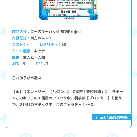
ブースターパック 東方Project
商品区分
東方Project
作品区分
コスト
レアリティ
SR
4
キャラ
カード種類
主人公・人間
属性
ATK
5
7
DEF
これからが本番ね！
【永】【エントリー】【Reコンボ】《霊符「夢想封印」》：各ター
ンこのキャラの１回目のアタック中、相手は【ブロッカー】を使え
ず、２回目のアタック中、このキャラを＋２/±０。
illust：高渡あゆみ