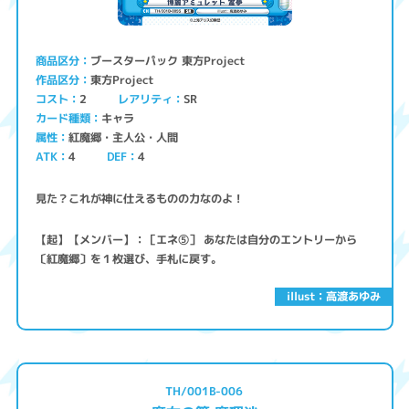
ブースターパック 東方Project
商品区分
東方Project
作品区分
コスト
レアリティ
SR
2
キャラ
カード種類
紅魔郷・主人公・人間
属性
ATK
4
4
DEF
見た？これが神に仕えるものの力なのよ！
【起】【メンバー】：［エネ⑤］ あなたは自分のエントリーから
〔紅魔郷〕を１枚選び、手札に戻す。
illust：高渡あゆみ
TH/001B-006