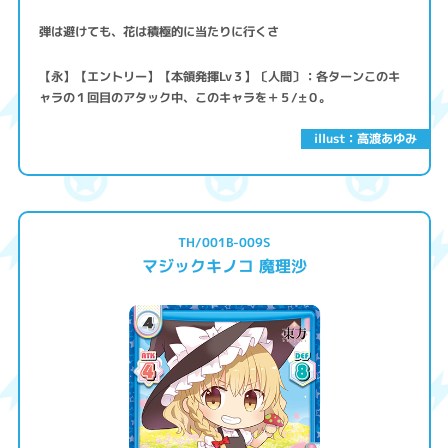
弾は避けても、花は積極的に当たりに行くさ
【永】【エントリー】【本領発揮Lv３】〔人間〕：各ターンこのキ
ャラの１回目のアタック中、このキャラを＋５/±０。
illust：高渡あゆみ
TH/001B-009S
マジックキノコ 魔理沙