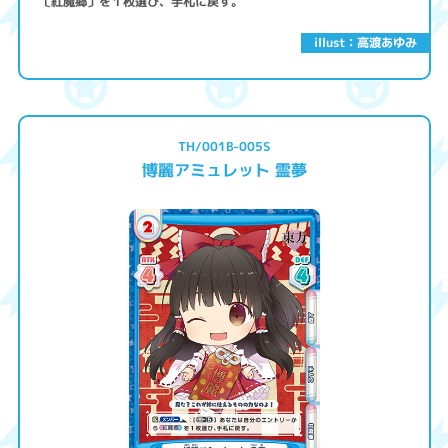
〔紅魔郷〕を１枚選び、手札に戻す。
illust：高渡あゆみ
TH/001B-005S
博麗アミュレット 霊夢