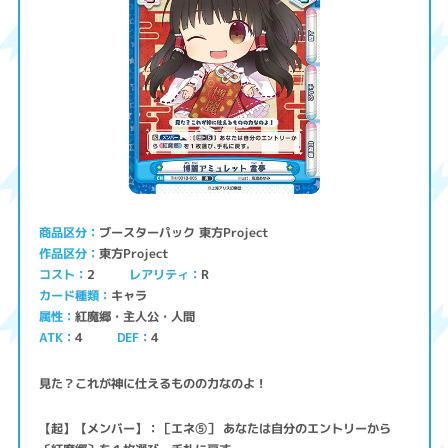
ブースターパック 東方Project
商品区分
東方Project
作品区分
コスト
レアリティ
2
R
キャラ
カード種類
紅魔郷・主人公・人間
属性
ATK
4
4
DEF
見た？これが神に仕えるものの力なのよ！
【起】【メンバー】：［エネ⑤］ あなたは自分のエントリーから