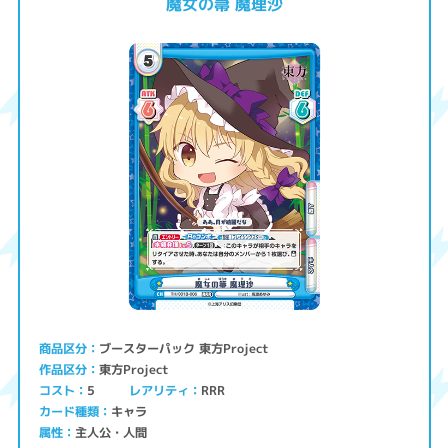
魔女の箒 魔理沙
ブースターパック 東方Project
商品区分
東方Project
作品区分
コスト
レアリティ
RRR
5
キャラ
カード種類
主人公・人間
属性