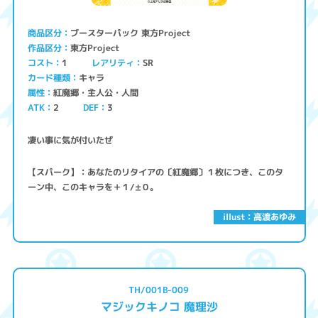
ブースターパック 東方Project
商品区分
東方Project
作品区分
コスト
レアリティ
SR
1
キャラ
カード種類
紅魔郷・主人公・人間
属性
ATK
2
3
DEF
凄い事に気が付いたぜ
【スパーク】：あなたのリタイアの〔紅魔郷〕１枚につき、このタ
ーン中、このキャラを＋１/±０。
illust：高渡あゆみ
TH/001B-009
マジックキノコ 魔理沙