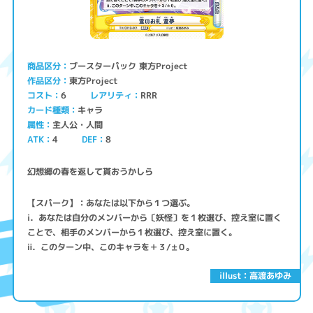
ブースターパック 東方Project
商品区分
東方Project
作品区分
コスト
レアリティ
RRR
6
キャラ
カード種類
主人公・人間
属性
ATK
4
8
DEF
幻想郷の春を返して貰おうかしら
【スパーク】：あなたは以下から１つ選ぶ。
ⅰ．あなたは自分のメンバーから〔妖怪〕を１枚選び、控え室に置く
ことで、相手のメンバーから１枚選び、控え室に置く。
ⅱ．このターン中、このキャラを＋３/±０。
illust：高渡あゆみ