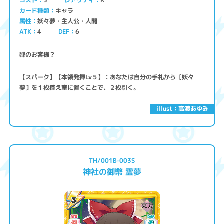
コスト
レアリティ
3
R
キャラ
カード種類
妖々夢・主人公・人間
属性
ATK
4
6
DEF
弾のお客様？
【スパーク】【本領発揮Lv５】：あなたは自分の手札から〔妖々
夢〕を１枚控え室に置くことで、２枚引く。
illust：高渡あゆみ
TH/001B-003S
神社の御幣 霊夢