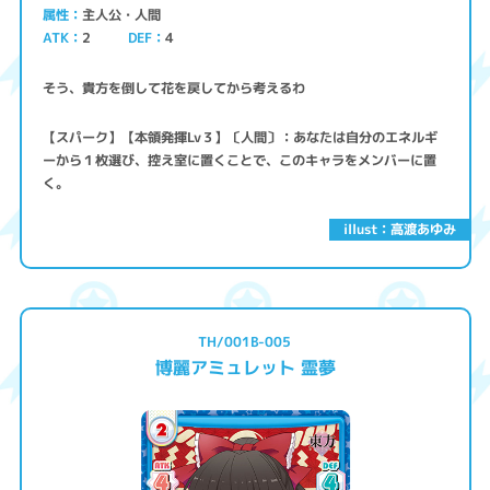
主人公・人間
属性
ATK
2
4
DEF
そう、貴方を倒して花を戻してから考えるわ
【スパーク】【本領発揮Lv３】〔人間〕：あなたは自分のエネルギ
ーから１枚選び、控え室に置くことで、このキャラをメンバーに置
く。
illust：高渡あゆみ
TH/001B-005
博麗アミュレット 霊夢