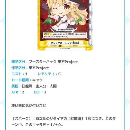
ブースターパック 東方Project
商品区分
東方Project
作品区分
コスト
レアリティ
1
C
キャラ
カード種類
紅魔郷・主人公・人間
属性
ATK
2
3
DEF
凄い事に気が付いたぜ
【スパーク】：あなたのリタイアの〔紅魔郷〕１枚につき、このタ
ーン中、このキャラを＋１/±０。