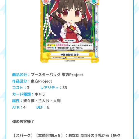
ブースターパック 東方Project
商品区分
東方Project
作品区分
コスト
レアリティ
SR
3
キャラ
カード種類
妖々夢・主人公・人間
属性
ATK
4
6
DEF
弾のお客様？
【スパーク】【本領発揮Lv５】：あなたは自分の手札から〔妖々