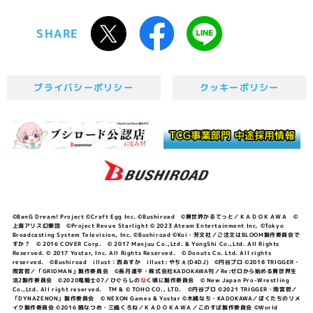
SHARE
プライバシーポリシー
クッキーポリシー
©BanG Dream! Project ©Craft Egg Inc. ©Bushiroad ©異世界かるてっと／ＫＡＤＯＫＡＷＡ ©
上海アリス幻樂団 ©Project Revue Starlight © 2023 Ateam Entertainment Inc. ©Tokyo
Broadcasting System Television, Inc. ©Bushiroad ©Koi・芳文社／ご注文はBLOOM製作委員会で
すか？ © 2016 COVER Corp. © 2017 Manjuu Co.,Ltd. & YongShi Co.,Ltd. All Rights
Reserved. © 2017 Yostar, Inc. All Rights Reserved. © Donuts Co. Ltd. All rights
reserved. ©Bushiroad illust：西あすか illust: やちぇ(D4DJ) ©円谷プロ ©2018 TRIGGER・
雨宮哲／「GRIDMAN」製作委員会 ©長月達平・株式会社KADOKAWA刊／Re:ゼロから始める異世界生
活2製作委員会 ©2020竜騎士07／ひぐらしの
な
く頃に製作委員会 © New Japan Pro-Wrestling
Co.,Ltd. All right reserved. TM & © TOHO CO., LTD. ©円谷プロ ©2021 TRIGGER・雨宮哲／
「DYNAZENON」製作委員会 © NEXON Games & Yostar ©木緒なち・KADOKAWA／ぼくたちのリメ
イク製作委員会 ©2016 暁なつめ・三嶋くろね／ＫＡＤＯＫＡＷＡ／このすば製作委員会 ©World