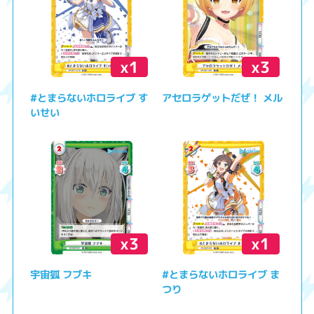
x1
x3
#とまらないホロライブ す
アセロラゲットだぜ！ メル
いせい
x3
x1
宇宙狐 フブキ
#とまらないホロライブ ま
つり