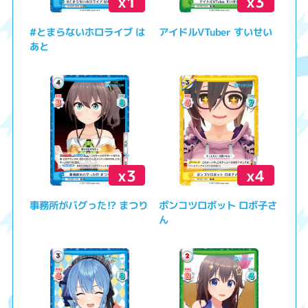
x1
x3
#とまらないホロライブ は
アイドルVTuber すいせい
あと
x3
x4
事務所がバグった⁉ まつり
ポンコツロボット ロボ子さ
ん