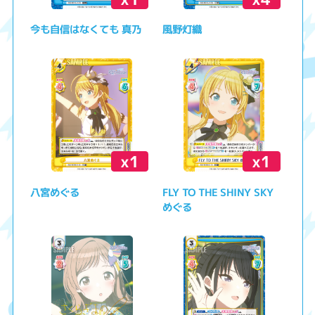
今も自信はなくても 真乃
風野灯織
x1
x1
八宮めぐる
FLY TO THE SHINY SKY
めぐる