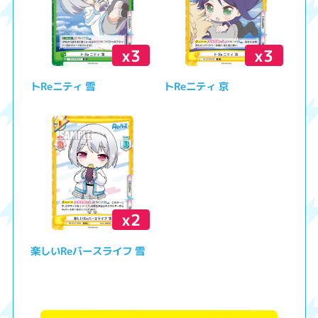
x3
x3
トReニティ 雪
トReニティ 京
x2
楽しいReバースライフ 雪