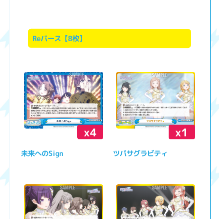
Reバース【8枚】
x4
x1
未来へのSign
ツバサグラビティ