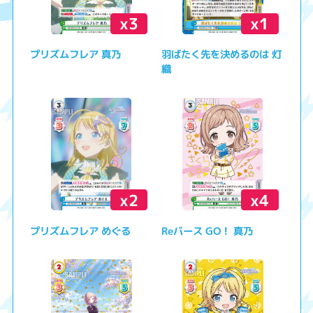
x3
x1
プリズムフレア 真乃
羽ばたく先を決めるのは 灯
織
x2
x4
プリズムフレア めぐる
Reバース GO！ 真乃