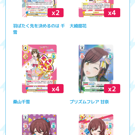
x2
x4
羽ばたく先を決めるのは 千
大崎甜花
雪
x4
x2
桑山千雪
プリズムフレア 甘奈