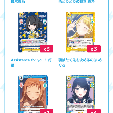
櫻木真乃
色とりどりの輝き 真乃
x3
x3
Assistance for you！ 灯
羽ばたく先を決めるのは め
織
ぐる
x1
x4