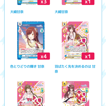
x3
x1
大崎甘奈
大崎甘奈
x4
x1
色とりどりの輝き 甘奈
羽ばたく先を決めるのは 甘
奈