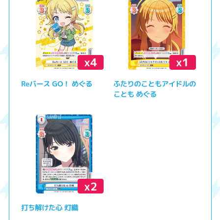
x4
x1
Reバース GO！ めぐる
ふたりのこともアイドルの
ことも めぐる
x2
打ち解けた心 灯織