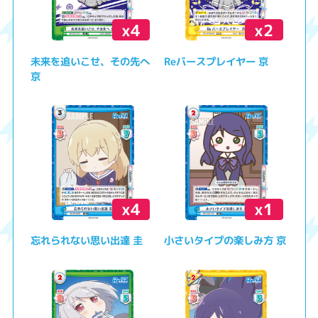
x4
x2
未来を追いこせ、その先へ
Reバースプレイヤー 京
京
x4
x1
忘れられない思い出達 圭
小さいタイプの楽しみ方 京