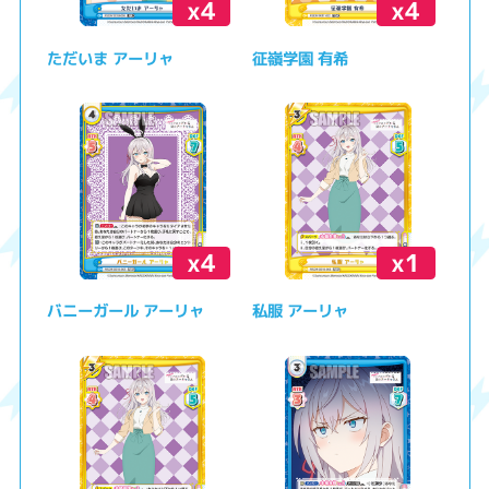
x4
x4
ただいま アーリャ
征嶺学園 有希
x4
x1
バニーガール アーリャ
私服 アーリャ