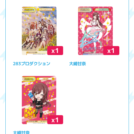
x1
x1
283プロダクション
大崎甘奈
x1
大崎甘奈