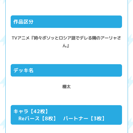
作品区分
TVアニメ『時々ボソッとロシア語でデレる隣のアーリャさ
ん』
デッキ名
樺太
キャラ【42枚】
Reバース【8枚】 パートナー【3枚】