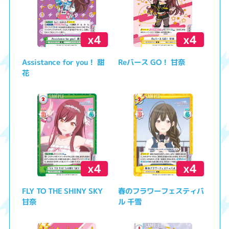
x4
x4
Assistance for you！ 甜
Reバース GO！ 甘奈
花
x4
x4
FLY TO THE SHINY SKY
春のフラワーフェスティバ
甘奈
ル 千雪