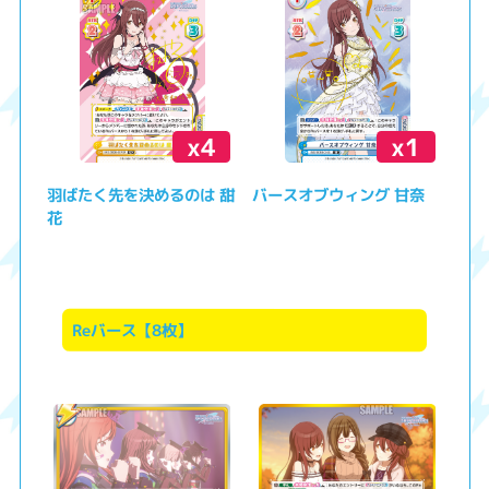
x4
x1
羽ばたく先を決めるのは 甜
バースオブウィング 甘奈
花
Reバース【8枚】