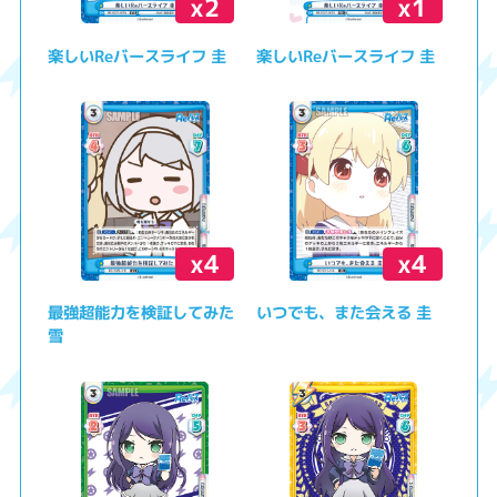
x2
x1
楽しいReバースライフ 圭
楽しいReバースライフ 圭
x4
x4
最強超能力を検証してみた
いつでも、また会える 圭
雪