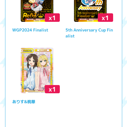
x1
x1
WGP2024 Finalist
5th Anniversary Cup Fin
alist
x1
ありす&桃華