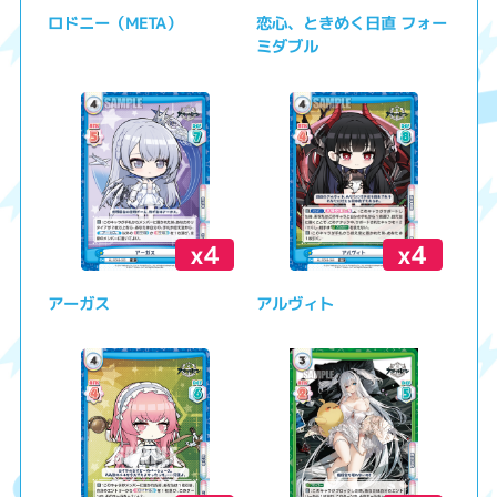
ロドニー（META）
恋心、ときめく日直 フォー
ミダブル
x4
x4
アーガス
アルヴィト