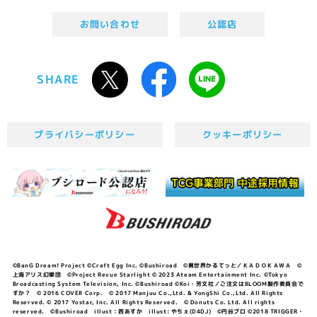
お問い合わせ
公認店
SHARE
プライバシーポリシー
クッキーポリシー
©BanG Dream! Project ©Craft Egg Inc. ©Bushiroad ©異世界かるてっと／ＫＡＤＯＫＡＷＡ ©
上海アリス幻樂団 ©Project Revue Starlight © 2023 Ateam Entertainment Inc. ©Tokyo
Broadcasting System Television, Inc. ©Bushiroad ©Koi・芳文社／ご注文はBLOOM製作委員会で
すか？ © 2016 COVER Corp. © 2017 Manjuu Co.,Ltd. & YongShi Co.,Ltd. All Rights
Reserved. © 2017 Yostar, Inc. All Rights Reserved. © Donuts Co. Ltd. All rights
reserved. ©Bushiroad illust：西あすか illust: やちぇ(D4DJ) ©円谷プロ ©2018 TRIGGER・