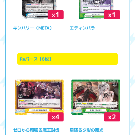
x1
x1
キンバリー（META）
エディンバラ
Reバース【8枚】
x4
x2
ゼロから頑張る魔王討伐
星降る夕影の残光