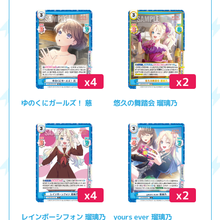
x4
x2
ゆのくにガールズ！ 慈
悠久の舞踏会 瑠璃乃
x4
x2
レインボーシフォン 瑠璃乃
yours ever 瑠璃乃