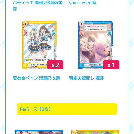
パティシエ 瑠璃乃&慈&姫
yours ever 慈
芽
x2
x1
夏めきペイン 瑠璃乃＆慈
青嵐の鯉流し 姫芽
Reバース【8枚】