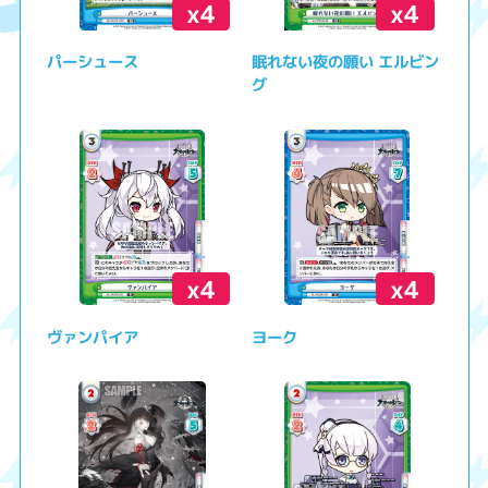
x4
x4
パーシュース
眠れない夜の願い エルビン
グ
x4
x4
ヴァンパイア
ヨーク