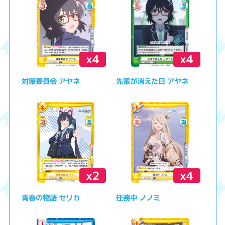
x4
x4
対策委員会 アヤネ
先輩が消えた日 アヤネ
x2
x4
青春の物語 セリカ
任務中 ノノミ