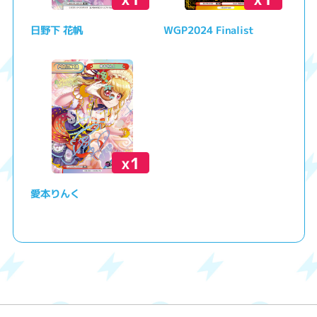
日野下 花帆
WGP2024 Finalist
x1
愛本りんく