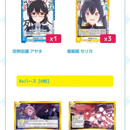
x1
x3
定例会議 アヤネ
看板娘 セリカ
Reバース【8枚】