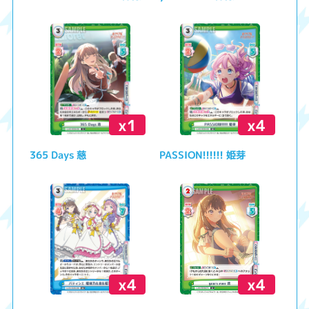
x1
x4
365 Days 慈
PASSION!!!!!! 姫芽
x4
x4