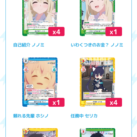
x4
x1
自己紹介 ノノミ
いわくつきのお金？ ノノミ
x1
x4
頼れる先輩 ホシノ
任務中 セリカ