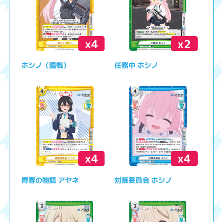
x4
x2
ホシノ（臨戦）
任務中 ホシノ
x4
x4
青春の物語 アヤネ
対策委員会 ホシノ