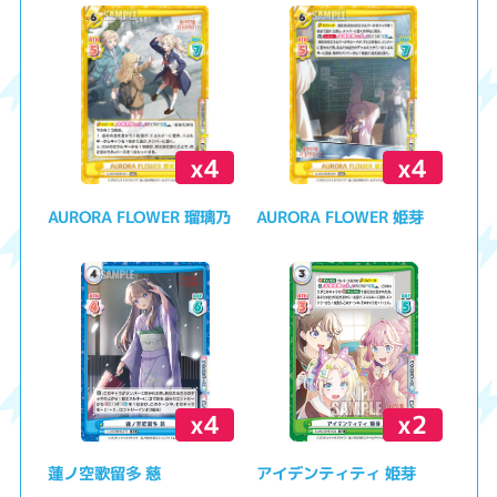
x4
x4
AURORA FLOWER 瑠璃乃
AURORA FLOWER 姫芽
x4
x2
蓮ノ空歌留多 慈
アイデンティティ 姫芽