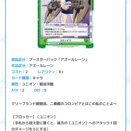
ブースターパック「アズールレーン」
商品区分
アズールレーン
作品区分
コスト
レアリティ
R+
2
キャラ
カード種類
ユニオン・軽巡洋艦
属性
ATK
2
5
DEF
クリーブランド級軽巡、二番艦のコロンビアとはこの私のことよ～
【ブロッカー】〔ユニオン〕
（手札から控え室に置くと、味方の〔ユニオン〕へのアタック１回
のダメージを０にする）