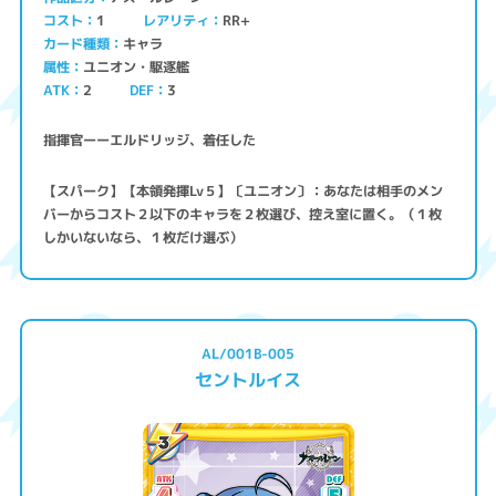
コスト
レアリティ
RR+
1
キャラ
カード種類
ユニオン・駆逐艦
属性
ATK
2
3
DEF
指揮官ーーエルドリッジ、着任した
【スパーク】【本領発揮Lv５】〔ユニオン〕：あなたは相手のメン
バーからコスト２以下のキャラを２枚選び、控え室に置く。（１枚
しかいないなら、１枚だけ選ぶ）
AL/001B-005
セントルイス