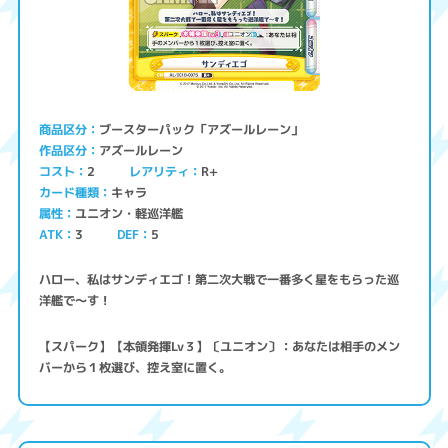
ブースターパック「アズールレーン」
商品区分
アズールレーン
作品区分
コスト
レアリティ
R+
2
キャラ
カード種類
ユニオン・軽巡洋艦
属性
ATK
3
5
DEF
ハロー、私はサンディエゴ！第二次大戦で一番多く星をもらった巡
洋艦で～す！
【スパーク】【本領発揮Lv３】〔ユニオン〕：あなたは相手のメン
バーから１枚選び、控え室に置く。