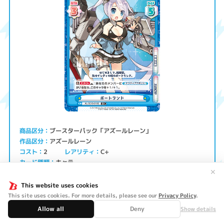
ブースターパック「アズールレーン」
商品区分
アズールレーン
作品区分
コスト
レアリティ
C+
2
キャラ
カード種類
✕
ユニオン・重巡洋艦
属性
ATK
3
5
DEF
This website uses cookies
This site uses cookies. For more details, please see our
Privacy Policy
.
はじめまして、指揮官。私はインディの姉のポートランド。
Allow all
Deny
Show details