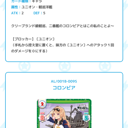
キャラ
カード種類
ユニオン・軽巡洋艦
属性
ATK
2
5
DEF
クリーブランド級軽巡、二番艦のコロンビアとはこの私のことよ～
【ブロッカー】〔ユニオン〕
（手札から控え室に置くと、味方の〔ユニオン〕へのアタック１回
のダメージを０にする）
AL/001B-009S
コロンビア