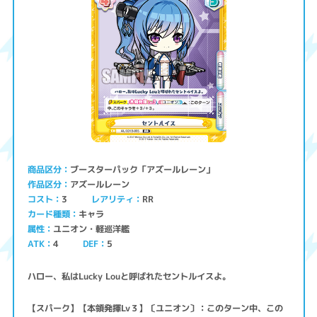
ブースターパック「アズールレーン」
商品区分
アズールレーン
作品区分
コスト
レアリティ
RR
3
キャラ
カード種類
ユニオン・軽巡洋艦
属性
ATK
4
5
DEF
ハロー、私はLucky Louと呼ばれたセントルイスよ。
【スパーク】【本領発揮Lv３】〔ユニオン〕：このターン中、この