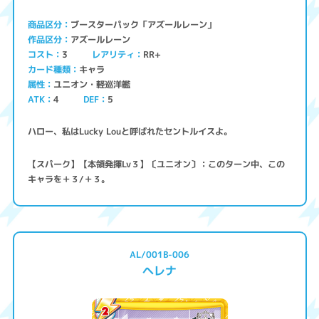
ブースターパック「アズールレーン」
商品区分
アズールレーン
作品区分
コスト
レアリティ
RR+
3
キャラ
カード種類
ユニオン・軽巡洋艦
属性
ATK
4
5
DEF
ハロー、私はLucky Louと呼ばれたセントルイスよ。
【スパーク】【本領発揮Lv３】〔ユニオン〕：このターン中、この
キャラを＋３/＋３。
AL/001B-006
ヘレナ