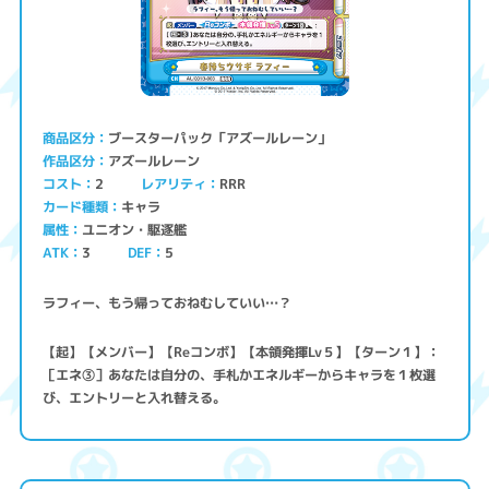
ブースターパック「アズールレーン」
商品区分
アズールレーン
作品区分
コスト
レアリティ
RRR
2
キャラ
カード種類
ユニオン・駆逐艦
属性
ATK
3
5
DEF
ラフィー、もう帰っておねむしていい…？
【起】【メンバー】【Reコンボ】【本領発揮Lv５】【ターン１】：
［エネ③］あなたは自分の、手札かエネルギーからキャラを１枚選
び、エントリーと入れ替える。