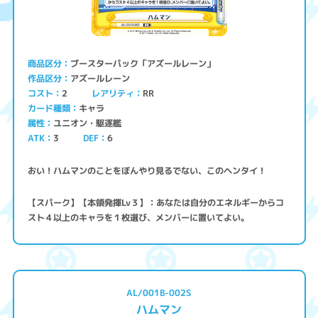
ブースターパック「アズールレーン」
商品区分
アズールレーン
作品区分
コスト
レアリティ
RR
2
キャラ
カード種類
ユニオン・駆逐艦
属性
ATK
3
6
DEF
おい！ハムマンのことをぼんやり見るでない、このヘンタイ！
【スパーク】【本領発揮Lv３】：あなたは自分のエネルギーからコ
スト４以上のキャラを１枚選び、メンバーに置いてよい。
AL/001B-002S
ハムマン