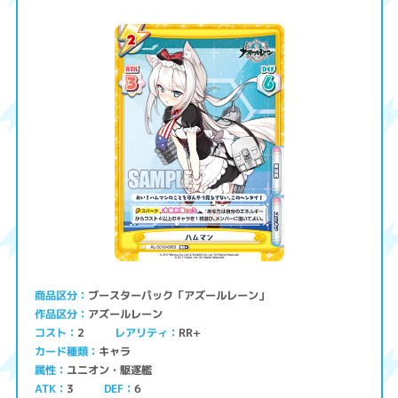
ブースターパック「アズールレーン」
商品区分
アズールレーン
作品区分
コスト
レアリティ
RR+
2
キャラ
カード種類
ユニオン・駆逐艦
属性
ATK
3
6
DEF