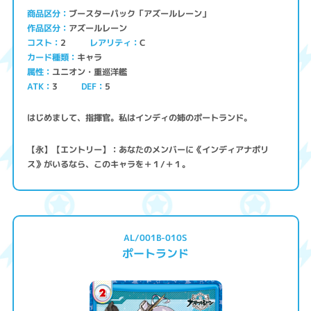
ブースターパック「アズールレーン」
商品区分
アズールレーン
作品区分
コスト
レアリティ
2
C
キャラ
カード種類
ユニオン・重巡洋艦
属性
ATK
3
5
DEF
はじめまして、指揮官。私はインディの姉のポートランド。
【永】【エントリー】：あなたのメンバーに《インディアナポリ
ス》がいるなら、このキャラを＋１/＋１。
AL/001B-010S
ポートランド