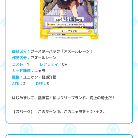
ブースターパック「アズールレーン」
商品区分
アズールレーン
作品区分
コスト
レアリティ
C+
1
キャラ
カード種類
ユニオン・軽巡洋艦
属性
ATK
2
3
DEF
はじめまして、指揮官！私はクリーブランド、海上の騎士だ！
【スパーク】：このターン中、このキャラを＋２/＋２。