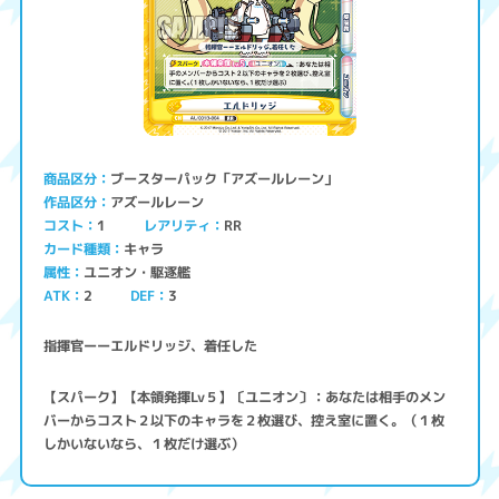
ブースターパック「アズールレーン」
商品区分
アズールレーン
作品区分
コスト
レアリティ
RR
1
キャラ
カード種類
ユニオン・駆逐艦
属性
ATK
2
3
DEF
指揮官ーーエルドリッジ、着任した
【スパーク】【本領発揮Lv５】〔ユニオン〕：あなたは相手のメン
バーからコスト２以下のキャラを２枚選び、控え室に置く。（１枚
しかいないなら、１枚だけ選ぶ）