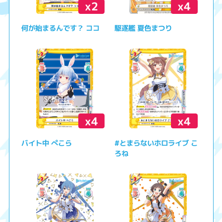
x2
x4
何が始まるんです？ ココ
駆逐艦 夏色まつり
x4
x4
バイト中 ぺこら
#とまらないホロライブ こ
ろね