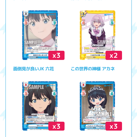
x3
x2
面倒見が良いJK 六花
この世界の神様 アカネ
x3
x3