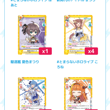
あと
x1
x4
駆逐艦 夏色まつり
#とまらないホロライブ こ
ろね