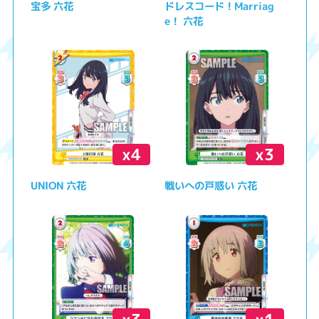
宝多 六花
ドレスコード！Marriag
e！ 六花
x4
x3
UNION 六花
戦いへの戸惑い 六花