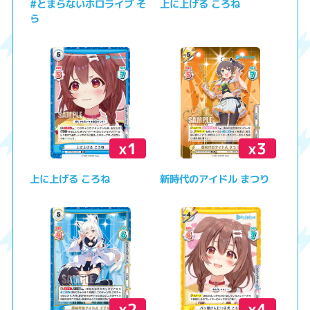
#とまらないホロライブ そ
上に上げる ころね
ら
x1
x3
上に上げる ころね
新時代のアイドル まつり
x2
x4