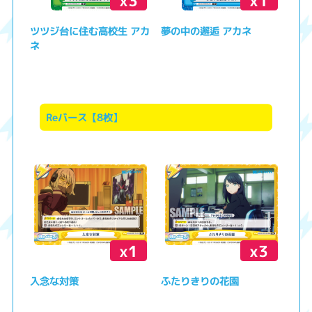
x3
x1
ツツジ台に住む高校生 アカ
夢の中の邂逅 アカネ
ネ
Reバース【8枚】
x1
x3
入念な対策
ふたりきりの花園