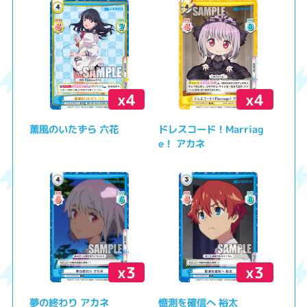
x4
x4
薫風のいたずら 六花
ドレスコード！Marriag
e！ アカネ
x3
x3
夢の終わり アカネ
憶測を確信へ 裕太