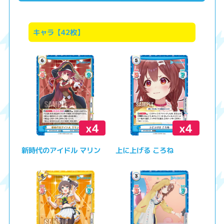
キャラ【42枚】
x4
x4
新時代のアイドル マリン
上に上げる ころね