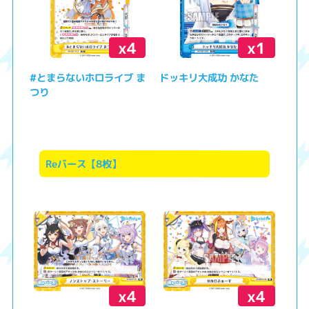
x4
x1
#とまらないホロライブ ま
ドッキリ大成功 かなた
つり
Reバース【8枚】
x4
x4