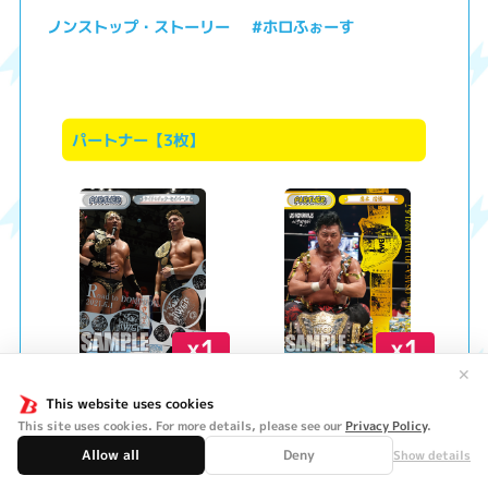
ノンストップ・ストーリー
#ホロふぉーす
パートナー【3枚】
x1
x1
✕
タイチ&ザック・セイバーJ
鷹木 信悟
This website uses cookies
r.
This site uses cookies. For more details, please see our
Privacy Policy
.
Allow all
Deny
Show details