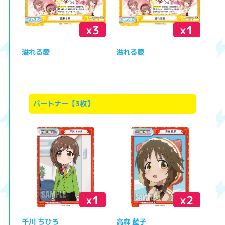
x3
x1
溢れる愛
溢れる愛
パートナー【3枚】
x1
x2
千川 ちひろ
高森 藍子