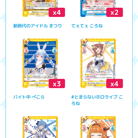
x4
x2
新時代のアイドル まつり
てぇてぇ ころね
x3
x4
バイト中 ぺこら
#とまらないホロライブ こ
ろね