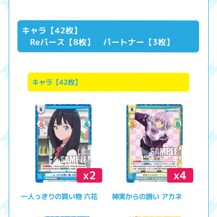
キャラ【42枚】
Reバース【8枚】 パートナー【3枚】
キャラ【42枚】
x2
x4
一人っきりの買い物 六花
神実からの誘い アカネ