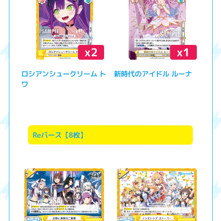
x2
x1
ロシアンシュークリーム ト
新時代のアイドル ルーナ
ワ
Reバース【8枚】