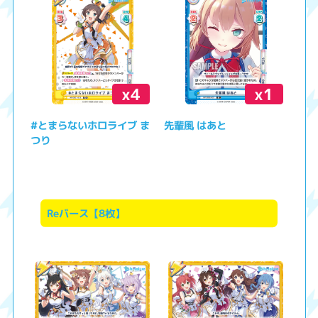
x4
x1
#とまらないホロライブ ま
先輩風 はあと
つり
Reバース【8枚】