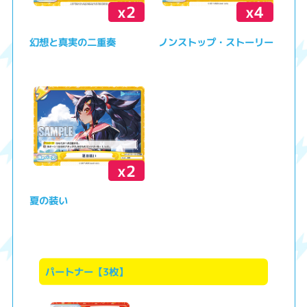
x2
x4
幻想と真実の二重奏
ノンストップ・ストーリー
x2
夏の装い
パートナー【3枚】