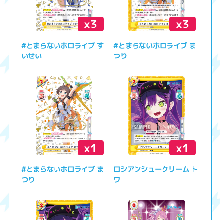
x3
x3
#とまらないホロライブ す
#とまらないホロライブ ま
いせい
つり
x1
x1
#とまらないホロライブ ま
ロシアンシュークリーム ト
つり
ワ