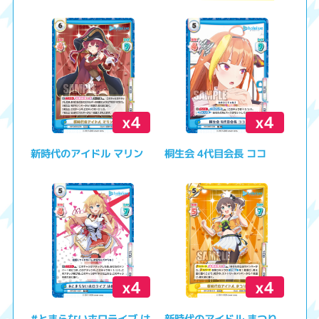
x4
x4
新時代のアイドル マリン
桐生会 4代目会長 ココ
x4
x4
#とまらないホロライブ は
新時代のアイドル まつり